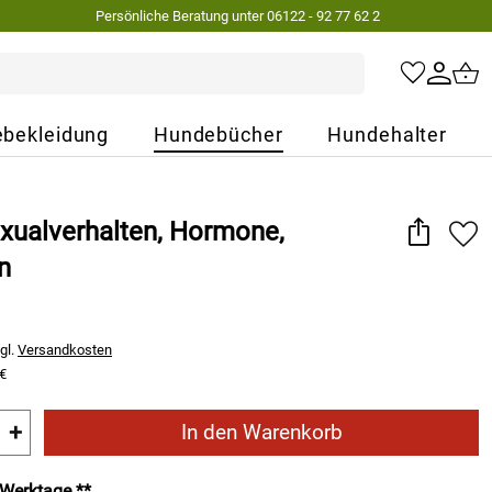
Persönliche Beratung unter 06122 - 92 77 62 2
bekleidung
Hundebücher
Hundehalter
exualverhalten, Hormone,
n
gl.
Versandkosten
 €
+
In den Warenkorb
2 Werktage **