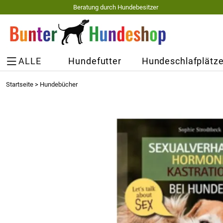
Beratung durch Hundebesitzer
ALLE
Hundefutter
Hundeschlafplätz
Startseite
>
Hundebücher