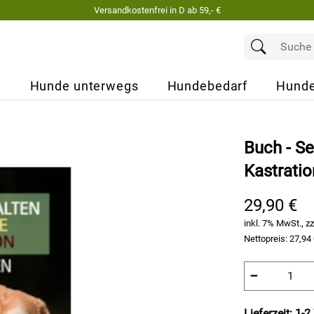
Versandkostenfrei in D ab 59,- €
e
Hunde unterwegs
Hundebedarf
Hunde
Buch - S
Kastratio
29,90 €
inkl. 7% MwSt., zz
Nettopreis:
27,94
−
Lieferzeit: 1-