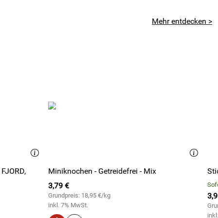
Mehr entdecken >
 FJORD,
Miniknochen - Getreidefrei - Mix
Sti
3,79 €
Sofo
3,9
Grundpreis: 18,95 €/kg
inkl. 7% MwSt.
Gru
ink