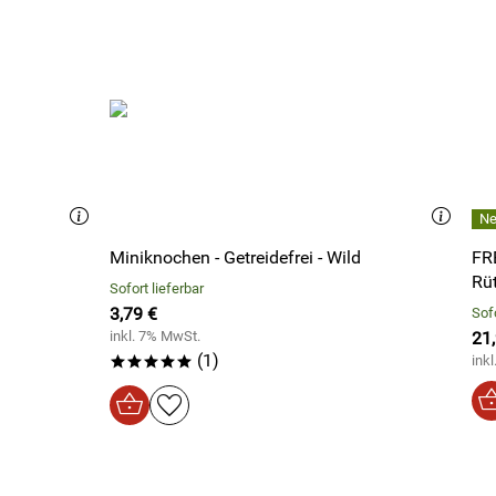
Miniknochen - Getreidefrei - Wild
FR
Sofort lieferbar
3,79 €
Sofo
inkl. 7% MwSt.
21
(1)
ink
*****