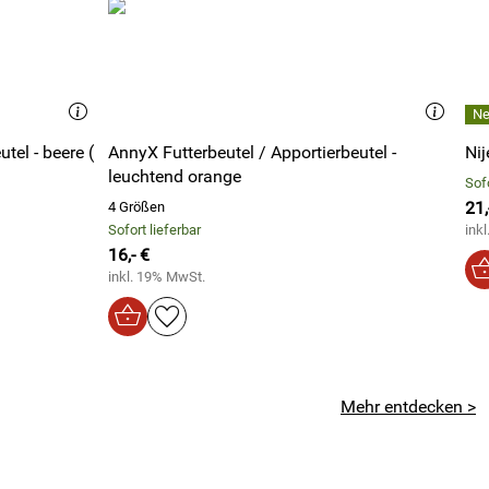
tel - beere (
AnnyX Futterbeutel / Apportierbeutel -
Nij
leuchtend orange
Sofo
21,
4 Größen
Sofort lieferbar
ink
16,- €
inkl. 19% MwSt.
Mehr entdecken >