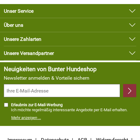
Unser Service
Kontakt
Über uns
Newsletter
Unsere Bestseller
Unsere Zahlarten
Lieferbedingungen
Marken
Kundenlogin
Unsere Versandpartner
Neu
Angebote
Neuigkeiten von Bunter Hundeshop
Newsletter anmelden & Vorteile sichern
Erlaubnis zur E-Mail-Werbung
Ich möchte regelmäßig interessante Angebote per E-Mail erhalten.
Meine E-Mail-Adresse wird nicht an andere Unternehmen
Mehr anzeigen ...
weitergegeben. Zu statistischen Zwecken wird in anonymer Form
ausgewertet, welche Links im Newsletter geklickt werden. Dabei ist
nicht erkennbar, welche konkrete Person geklickt hat. Diese
Einwilligung zur Nutzung meiner E-Mail- Adresse für Werbezwecke
kann ich jederzeit mit Wirkung für die Zukunft widerrufen, indem ich
Impressum
Datenschutz
AGB
Widerrufsrecht