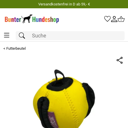
Versandkostenfrei in D ab 59,- €
<
Futterbeutel