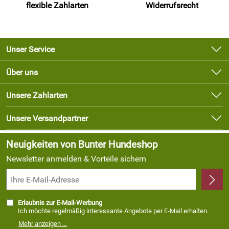
flexible Zahlarten
Widerrufsrecht
Unser Service
Kontakt
Über uns
Newsletter
Unsere Bestseller
Unsere Zahlarten
Lieferbedingungen
Marken
Kundenlogin
Unsere Versandpartner
Neu
Angebote
Neuigkeiten von Bunter Hundeshop
Newsletter anmelden & Vorteile sichern
Erlaubnis zur E-Mail-Werbung
Ich möchte regelmäßig interessante Angebote per E-Mail erhalten.
Meine E-Mail-Adresse wird nicht an andere Unternehmen
Mehr anzeigen ...
weitergegeben. Zu statistischen Zwecken wird in anonymer Form