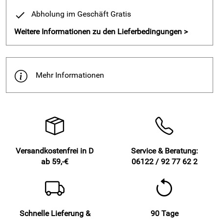
Verantwortliche Person: Geschäftsführer: Frank Wilhelm,
Berkastraße 75, 37297 Berkatal-Frankershausen, info@fwf-
Abholung im Geschäft Gratis
wilhelm.de
Weitere Informationen zu den Lieferbedingungen >
Mehr Informationen
Versandkostenfrei in D
Service & Beratung:
ab 59,-€
06122 / 92 77 62 2
Schnelle Lieferung &
90 Tage