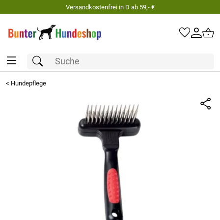
Versandkostenfrei in D ab 59,- €
<
Hundepflege