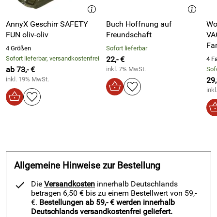
einer antiseptischen Lösung reinigst um das
Bakterienwachstum zu verhindern.
AnnyX Geschirr SAFETY
Buch Hoffnung auf
Wo
FUN oliv-oliv
Freundschaft
VA
Fa
4 Größen
Sofort lieferbar
Größe/Material:
Sofort lieferbar, versandkostenfrei
22,- €
4 F
ab 73,- €
inkl. 7% MwSt.
Sofo
Größe:
inkl. 19% MwSt.
29
ink
9cm
Material:
Stahl
Kunststoff
Allgemeine Hinweise zur Bestellung
Die
Versandkosten
innerhalb Deutschlands
Hersteller: fwf Friedrich Wilhelm GmbH & Co.KG,
betragen 6,50 € bis zu einem Bestellwert von 59,-
Berkastraße 75, 37297 Berkatal-Frankershausen, info@fwf-
€.
Bestellungen ab 59,- € werden innerhalb
wilhelm.de
Deutschlands versandkostenfrei geliefert.