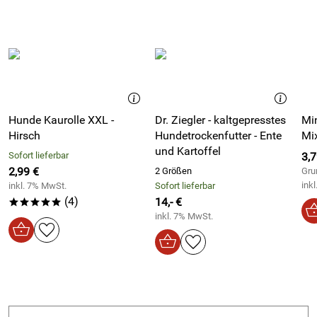
- Material: Cordura (Polyamid)
- gut gepolstert am Druckpunkt
- waschbar bei 30°C Schonwaschgang, kein Weichspüler,
max. 800 Umdrehungen schleudern
- nicht in den Trockner oder auf die Heizung legen
Hunde Kaurolle XXL -
Dr. Ziegler - kaltgepresstes
Min
Hersteller: annyx GmbH, Breitscheider Weg 117b, 40885
Hirsch
Hundetrockenfutter - Ente
Mi
Ratingen, www.annyx.de
und Kartoffel
Sofort lieferbar
3,7
2,99 €
2 Größen
Gru
ink
inkl. 7% MwSt.
Sofort lieferbar
(4)
14,- €
*****
inkl. 7% MwSt.