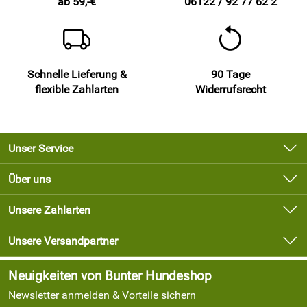
ab 59,-€
06122 / 92 77 62 2
Schnelle Lieferung &
90 Tage
flexible Zahlarten
Widerrufsrecht
Unser Service
Kontakt
Über uns
Newsletter
Unsere Bestseller
Unsere Zahlarten
Lieferbedingungen
Marken
Kundenlogin
Unsere Versandpartner
Neu
Angebote
Neuigkeiten von Bunter Hundeshop
Newsletter anmelden & Vorteile sichern