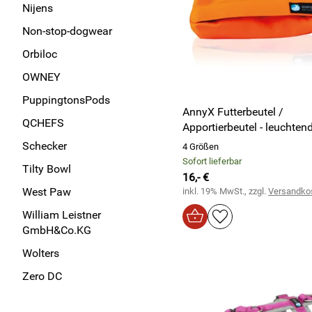
Nijens
Non-stop-dogwear
Orbiloc
OWNEY
PuppingtonsPods
AnnyX Futterbeutel /
QCHEFS
Apportierbeutel - leuchten
Schecker
4 Größen
Sofort lieferbar
Tilty Bowl
16,- €
West Paw
inkl. 19% MwSt., zzgl.
Versandko
William Leistner
GmbH&Co.KG
Wolters
Zero DC