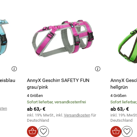
eisblau
AnnyX Geschirr SAFETY FUN
AnnyX Gesch
grau/pink
hellgrün
4 Größen
4 Größen
Sofort lieferbar, versandkostenfrei
Sofort lieferba
sten
ab 63,- €
ab 63,- €
inkl. 19% MwSt., inkl.
Versandkosten
für
inkl. 19% MwSt.
Deutschland
Deutschland