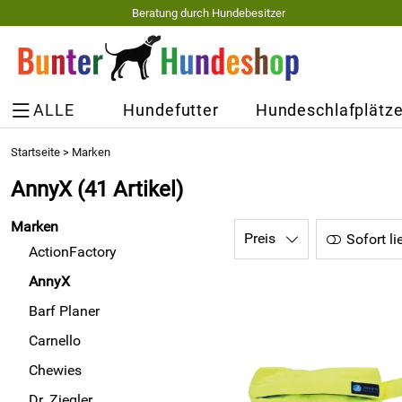
Beratung durch Hundebesitzer
ALLE
Hundefutter
Hundeschlafplätz
Startseite
>
Marken
AnnyX
(41 Artikel)
Marken
Preis
Sofort li
ActionFactory
AnnyX
Barf Planer
Carnello
Chewies
Dr. Ziegler