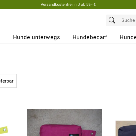
Versandkostenfrei in D ab 59,- €
e
Hunde unterwegs
Hundebedarf
Hunde
eferbar