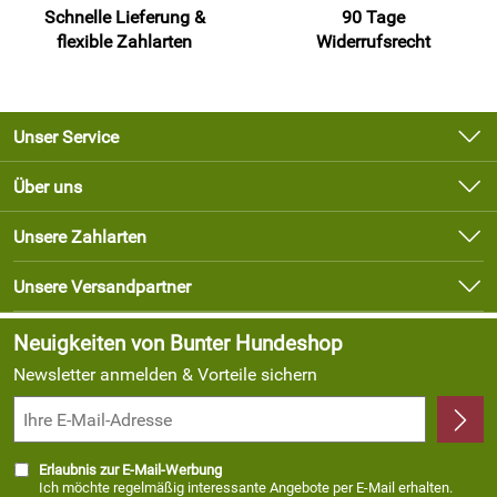
Schnelle Lieferung &
90 Tage
flexible Zahlarten
Widerrufsrecht
Unser Service
Kontakt
Über uns
Newsletter
Unsere Bestseller
Unsere Zahlarten
Lieferbedingungen
Marken
Kundenlogin
Unsere Versandpartner
Neu
Angebote
Neuigkeiten von Bunter Hundeshop
Newsletter anmelden & Vorteile sichern
Erlaubnis zur E-Mail-Werbung
Ich möchte regelmäßig interessante Angebote per E-Mail erhalten.