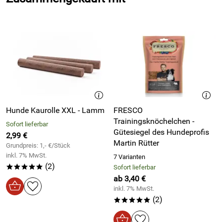
XL
48 - 70
78 - 96
38,5
35 - 50
- Material: Cordura (Polyamid)
- gut gepolstert am Druckpunkt
- waschbar bei 30°C Schonwaschgang, kein Weichspüler,
max. 800 Umdrehungen schleudern
- nicht in den Trockner oder auf die Heizung legen
Hunde Kaurolle XXL - Lamm
FRESCO
Hersteller: annyx GmbH, Breitscheider Weg 117b, 40885
Trainingsknöchelchen -
Ratingen, www.annyx.de
Sofort lieferbar
Gütesiegel des Hundeprofis
2,99 €
Martin Rütter
Grundpreis: 1,- €/Stück
inkl. 7% MwSt.
7 Varianten
(2)
*****
Sofort lieferbar
ab 3,40 €
inkl. 7% MwSt.
(2)
*****