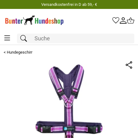
Versandkostenfrei in D ab 59,- €
<
Hundegeschirr