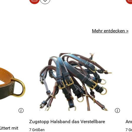
Mehr entdecken >
Zugstopp Halsband das Verstellbare
An
ttert mit
7 Größen
7 G