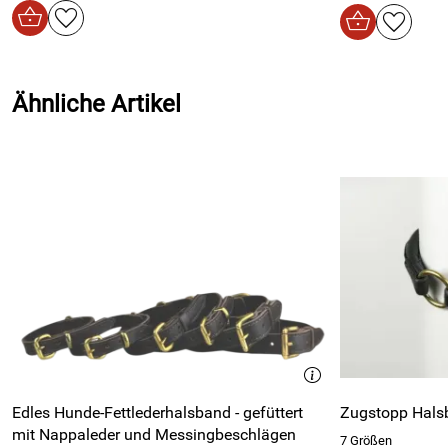
- waschbar bei 30°C Schonwaschgang, kein Weichspüler, ma
- nicht in den Trockner oder auf die Heizung legen
Ähnliche Artikel
Edles Hunde-Fettlederhalsband - gefüttert
Zugstopp Hals
mit Nappaleder und Messingbeschlägen
7 Größen