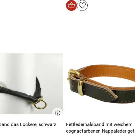
x. 800 Umdrehungen schleudern
band das Lockere, schwarz
Fettlederhalsband mit weichem
cognacfarbenen Nappaleder gefü