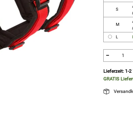
S
M
L
−
Lieferzeit: 1-
GRATIS
Liefe
Versandk