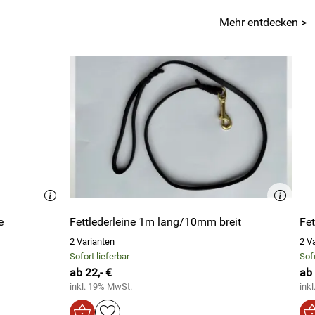
(3)
Gewicht in kg
Mehr entdecken >
3 - 7
6 - 12
9 - 19
18 - 30
26 - 38
e
Fettlederleine 1m lang/10mm breit
Fe
35 - 50
2 Varianten
2 V
Sofort lieferbar
Sofo
ab 22,- €
ab 
inkl. 19% MwSt.
ink