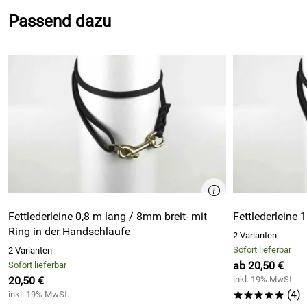
Größe AnnyX
Halsumfang in cm (1)
Passend dazu
XXS
14 - 22
XS
22 - 36
S
26 - 40
M
30 - 48
L
38 - 58
Fettlederleine 0,8 m lang / 8mm breit- mit
Fettlederleine
XL
48 - 70
Ring in der Handschlaufe
2 Varianten
Sofort lieferbar
2 Varianten
ab 20,50 €
Sofort lieferbar
- Material: Cordura (Polyamid)
20,50 €
inkl. 19% MwSt.
(4)
- gut gepolstert am Druckpunkt
inkl. 19% MwSt.
*****