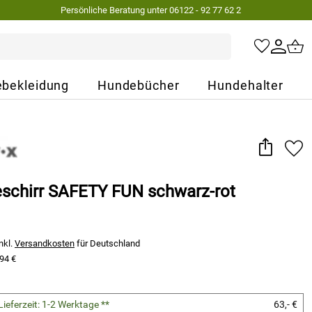
Persönliche Beratung unter 06122 - 92 77 62 2
bekleidung
Hundebücher
Hundehalter
schirr SAFETY FUN schwarz-rot
nkl.
Versandkosten
für Deutschland
94 €
Lieferzeit: 1-2 Werktage **
63,- €