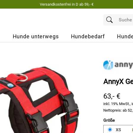
Versandkostenfrei in D ab 59,- €
e
Hunde unterwegs
Hundebedarf
Hunde
AnnyX Ge
63,- €
inkl. 19% MwSt., i
Nettopreis: ab
52,
Größe
XS