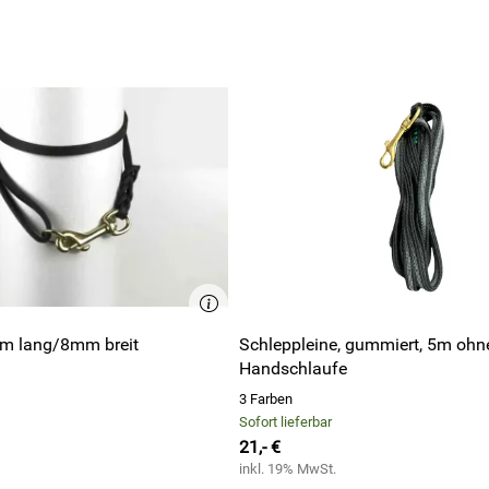
Brustumfang in cm (2)
Bruststeg in cm 
36 - 42
16
43 - 52
19,5
52 - 64
23
62 - 74
30
70 - 86
35
 1m lang/8mm breit
Schleppleine, gummiert, 5m ohn
78 - 96
38,5
Handschlaufe
3 Farben
Sofort lieferbar
21,- €
inkl. 19% MwSt.