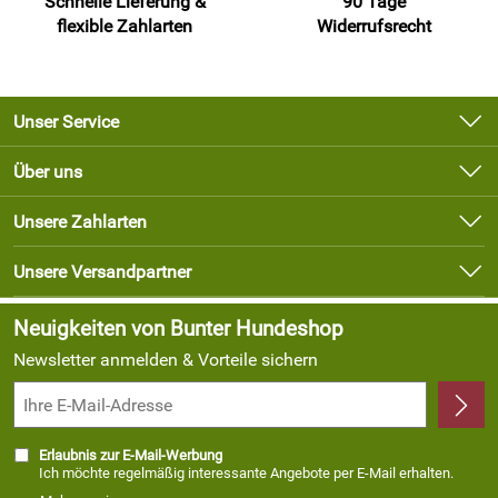
Schnelle Lieferung &
90 Tage
flexible Zahlarten
Widerrufsrecht
Unser Service
Kontakt
Über uns
Newsletter
Unsere Bestseller
Unsere Zahlarten
Lieferbedingungen
Marken
Kundenlogin
Unsere Versandpartner
Neu
Angebote
Neuigkeiten von Bunter Hundeshop
Newsletter anmelden & Vorteile sichern
Erlaubnis zur E-Mail-Werbung
Ich möchte regelmäßig interessante Angebote per E-Mail erhalten.
Meine E-Mail-Adresse wird nicht an andere Unternehmen