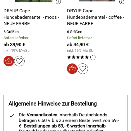
Größe:
DRYUP Cape -
DRYUP Cape -
Hundebademantel - moos -
Hundebademantel - coffee -
XS = 48cm
NEUE FARBE
NEUE FARBE
S = 56 cm
6 Größen
6 Größen
Sofort lieferbar
Sofort lieferbar
M = 60 cm
ab 39,90 €
ab 44,90 €
L = 65 cm
inkl. 19% MwSt.
inkl. 19% MwSt.
(1)
*****
XL = 70 cm
XXL = 74 cm
Material:
Allgemeine Hinweise zur Bestellung
100% Baumwoll-Frottee
Die
Versandkosten
innerhalb Deutschlands
betragen 6,50 € bis zu einem Bestellwert von 59,-
€.
Bestellungen ab 59,- € werden innerhalb
Hersteller: A.F. Textil GmbH, Am Kirchberg 27a, 50354 Hürth,