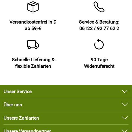
Versandkostenfrei in D
Service & Beratung:
ab 59,-€
06122 / 92 77 62 2
Schnelle Lieferung &
90 Tage
flexible Zahlarten
Widerrufsrecht
Unser Service
Kontakt
Über uns
Newsletter
Unsere Bestseller
Unsere Zahlarten
Lieferbedingungen
Marken
Kundenlogin
Unsere Versandpartner