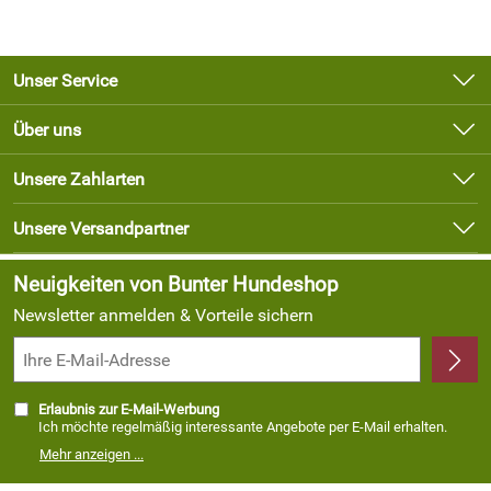
Unser Service
Kontakt
Über uns
Newsletter
Unsere Bestseller
Unsere Zahlarten
Lieferbedingungen
Marken
Kundenlogin
Unsere Versandpartner
Neu
Angebote
Neuigkeiten von Bunter Hundeshop
Newsletter anmelden & Vorteile sichern
Erlaubnis zur E-Mail-Werbung
Ich möchte regelmäßig interessante Angebote per E-Mail erhalten.
Meine E-Mail-Adresse wird nicht an andere Unternehmen
Mehr anzeigen ...
weitergegeben. Zu statistischen Zwecken wird in anonymer Form
ausgewertet, welche Links im Newsletter geklickt werden. Dabei ist