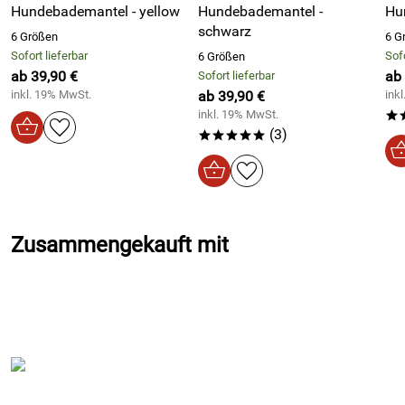
Größe/Materialien:
Hundebademantel - yellow
Hundebademantel -
Hu
schwarz
Größe:
6 Größen
6 G
Sofort lieferbar
Sofo
6 Größen
XS = 48cm
ab 39,90 €
ab
Sofort lieferbar
inkl. 19% MwSt.
ab 39,90 €
ink
S = 56 cm
inkl. 19% MwSt.
*
M = 60 cm
(3)
*****
L = 65 cm
XL = 70 cm
XXL = 74 cm
Zusammengekauft mit
Material:
100% Baumwoll-Frottee