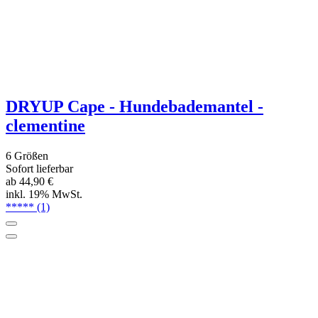
Fettlederführleine 3-fach verstellbar,
2,4m
4 Varianten
Sofort lieferbar
ab 45,- €
inkl. 19% MwSt.