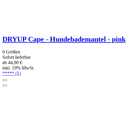
Non-stop Dogwear Regenmantel FJORD,
lila
11 Größen
Sofort lieferbar, versandkostenfrei
ab 74,95 €
inkl. 19% MwSt.
*****
(2)