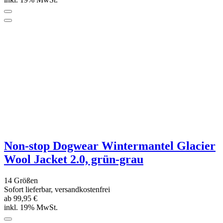
DRYUP Cape - Hundebademantel -
schwarz
6 Größen
Sofort lieferbar
ab 39,90 €
inkl. 19% MwSt.
*****
(3)