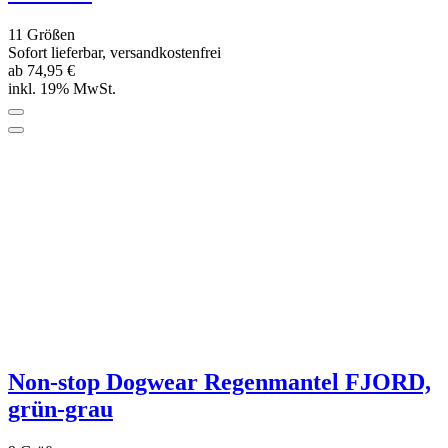
Non-stop Dogwear Wintermantel Glacier
2.0, lila
14 Größen
Sofort lieferbar, versandkostenfrei
ab 89,95 €
inkl. 19% MwSt.
Non-stop Dogwear Wintermantel Glacier
2.0, navy/teal/red
14 Größen
Sofort lieferbar, versandkostenfrei
ab 89,95 €
inkl. 19% MwSt.
*****
(2)