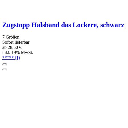
Non-stop Dogwear Wintermantel Glacier
Wool Jacket 2.0, dunkelblau
14 Größen
Sofort lieferbar, versandkostenfrei
ab 99,95 €
inkl. 19% MwSt.
Versandkostenfrei in D
ab 59,-€
Service & Beratung:
06122 / 92 77 62 2
Schnelle Lieferung &
flexible Zahlarten
90 Tage
Widerrufsrecht
Unser Service
Kontakt
Newsletter
Lieferbedingungen
Kundenlogin
Über uns