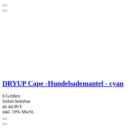
DRYUP Cape - Hundebademantel - lime
1 Größe
Sofort lieferbar
54,90 €
inkl. 19% MwSt.
Zusammengekauft mit
Non-stop Dogwear Regenmantel FJORD,
orange-schwarz
14 Größen