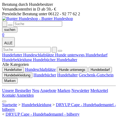
Beratung durch Hundebesitzer
Versandkostenfrei in D ab 59,- €
Persönliche Beratung unter 06122 - 92 77 62 2
0
ALLE
Hundefutter
Hundeschlafplätze
Hunde unterwegs
Hundebedarf
Hundebekleidung
Hundebücher
Hundehalter
Alle Kategorien
Hundeschlafplätze
Hundefutter
Hunde unterwegs
Hundebedarf
Hundebücher
Hundehalter
Geschenk-Gutschein
Hundebekleidung
Marken
Unsere Bestseller
Neu
Angebote
Marken
Newsletter
Merkzettel
Kontakt
Anmelden
Startseite
>
Hundebekleidung
>
DRYUP Cape - Hundebademantel -
bilberry
<
DRYUP Cape - Hundebademantel - bilberry