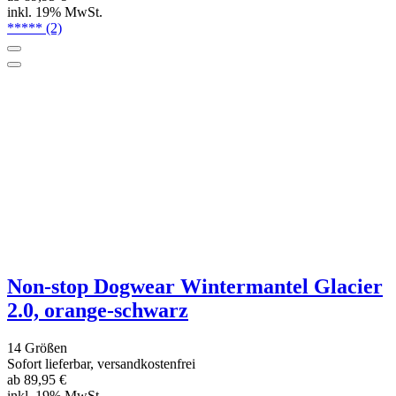
DRYUP Cape - Hundebademantel -
yellow
6 Größen
Sofort lieferbar
ab 39,90 €
inkl. 19% MwSt.