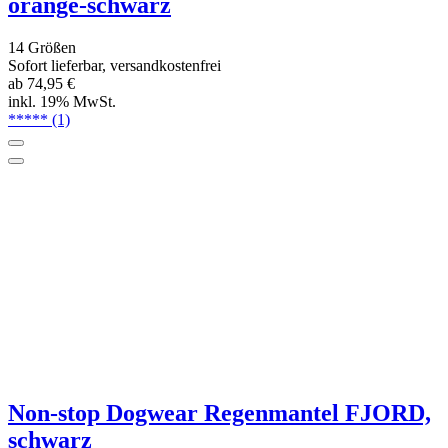
Non-stop Dogwear Regenmantel FJORD,
schwarz
11 Größen
Sofort lieferbar, versandkostenfrei
ab 74,95 €
inkl. 19% MwSt.
Non-stop Dogwear Regenmantel FJORD,
grün-grau
9 Größen
Sofort lieferbar, versandkostenfrei
79,95 €
inkl. 19% MwSt.
*****
(1)