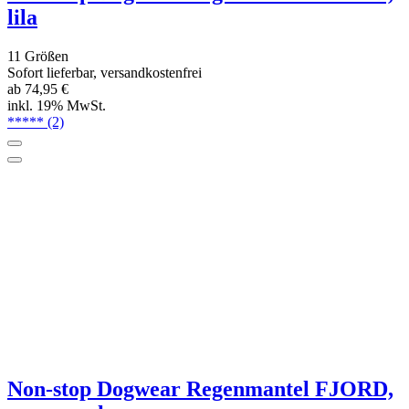
lila
11 Größen
Sofort lieferbar, versandkostenfrei
ab 74,95 €
inkl. 19% MwSt.
*****
(2)
Non-stop Dogwear Regenmantel FJORD,
orange-schwarz
14 Größen
Sofort lieferbar, versandkostenfrei
ab 74,95 €
inkl. 19% MwSt.
*****
(1)