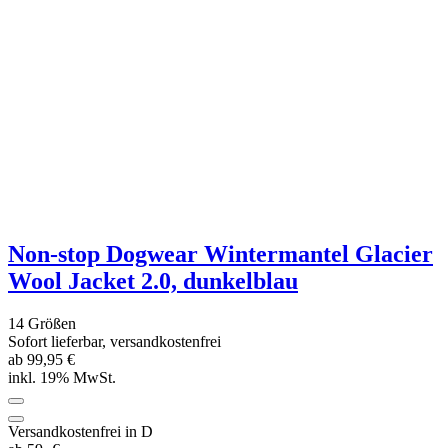
ausgewertet, welche Links im Newsletter geklickt werden. Dabei ist
nicht erkennbar, welche konkrete Person geklickt hat. Diese
Einwilligung zur Nutzung meiner E-Mail- Adresse für
Werbezwecke kann ich jederzeit mit Wirkung für die Zukunft
widerrufen, indem ich den Link "Abmelden" am Ende des
Newsletters anklicke oder die Option Newsletter im
Mitgliederbereich deaktiviere. Die
Datenschutzerklärung
habe ich
zur Kenntnis genommen.
Mehr anzeigen ...
Impressum
Datenschutz
AGB
Widerrufsrecht
Widerrufsformular
Vertrag widerrufen
** Gilt für Lieferungen nach Deutschland. Lieferzeiten für andere
Länder und Informationen zur Berechnung des Liefertermins finden
Sie
hier
.