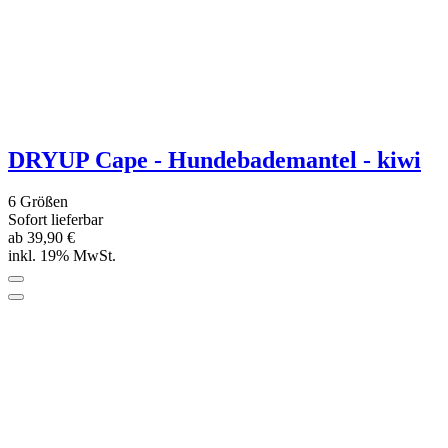
DRYUP Cape -Hundebademantel - moos -
NEUE FARBE
6 Größen
Sofort lieferbar
ab 39,90 €
inkl. 19% MwSt.
DRYUP Cape - Hundebademantel -