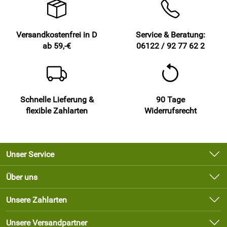
Versandkostenfrei in D
Service & Beratung:
ab 59,-€
06122 / 92 77 62 2
Schnelle Lieferung &
90 Tage
flexible Zahlarten
Widerrufsrecht
Unser Service
Kontakt
Über uns
Newsletter
Unsere Bestseller
Unsere Zahlarten
Lieferbedingungen
Marken
Kundenlogin
Unsere Versandpartner