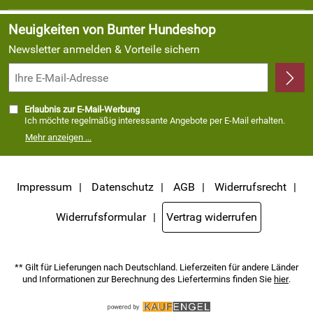
Neu
Angebote
Neuigkeiten von Bunter Hundeshop
Newsletter anmelden & Vorteile sichern
Erlaubnis zur E-Mail-Werbung
Ich möchte regelmäßig interessante Angebote per E-Mail erhalten.
Meine E-Mail-Adresse wird nicht an andere Unternehmen
Mehr anzeigen ...
weitergegeben. Zu statistischen Zwecken wird in anonymer Form
ausgewertet, welche Links im Newsletter geklickt werden. Dabei ist
nicht erkennbar, welche konkrete Person geklickt hat. Diese
Einwilligung zur Nutzung meiner E-Mail- Adresse für Werbezwecke
kann ich jederzeit mit Wirkung für die Zukunft widerrufen, indem ich
Impressum
Datenschutz
AGB
Widerrufsrecht
den Link "Abmelden" am Ende des Newsletters anklicke oder die Option
Newsletter im Mitgliederbereich deaktiviere. Die
Datenschutzerklärung
habe ich zur Kenntnis genommen.
Widerrufsformular
Vertrag widerrufen
** Gilt für Lieferungen nach Deutschland. Lieferzeiten für andere Länder
und Informationen zur Berechnung des Liefertermins finden Sie
hier
.