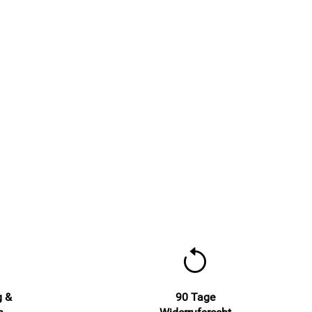
g &
90 Tage