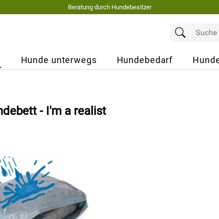
Beratung durch Hundebesitzer
e
Hunde unterwegs
Hundebedarf
Hunde
ebett - I′m a realist