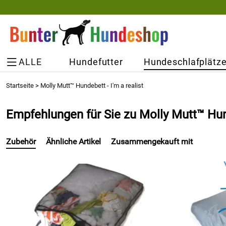
ALLE
Hundefutter
Hundeschlafplätz
Startseite
>
Molly Mutt™ Hundebett - I′m a realist
Empfehlungen für Sie zu Molly Mutt™ Hund
Zubehör
Ähnliche Artikel
Zusammengekauft mit