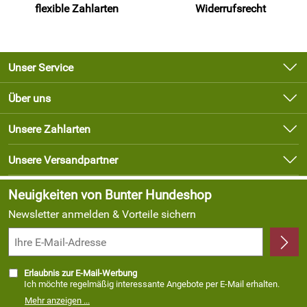
flexible Zahlarten
Widerrufsrecht
Unser Service
Kontakt
Über uns
Newsletter
Unsere Bestseller
Unsere Zahlarten
Lieferbedingungen
Marken
Kundenlogin
Unsere Versandpartner
Neu
Angebote
Neuigkeiten von Bunter Hundeshop
Newsletter anmelden & Vorteile sichern
Erlaubnis zur E-Mail-Werbung
Ich möchte regelmäßig interessante Angebote per E-Mail erhalten.
Meine E-Mail-Adresse wird nicht an andere Unternehmen
Mehr anzeigen ...
weitergegeben. Zu statistischen Zwecken wird in anonymer Form