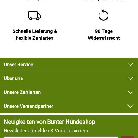
Schnelle Lieferung &
90 Tage
flexible Zahlarten
Widerrufsrecht
Unser Service
Kontakt
Über uns
Newsletter
Unsere Bestseller
Unsere Zahlarten
Lieferbedingungen
Marken
Kundenlogin
Unsere Versandpartner
Neu
Angebote
Neuigkeiten von Bunter Hundeshop
Newsletter anmelden & Vorteile sichern