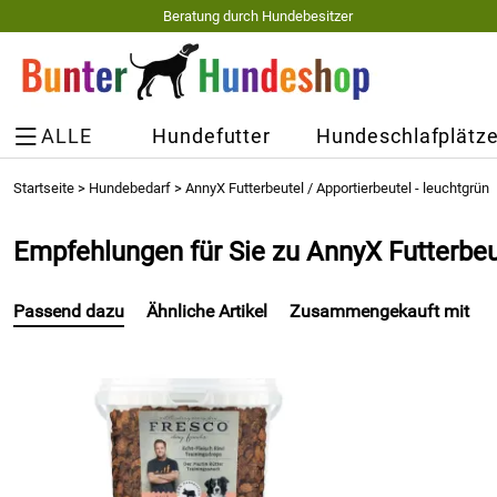
Beratung durch Hundebesitzer
ALLE
Hundefutter
Hundeschlafplätz
Startseite
>
Hundebedarf
>
AnnyX Futterbeutel / Apportierbeutel - leuchtgrün
Empfehlungen für Sie zu AnnyX Futterbeut
Passend dazu
Ähnliche Artikel
Zusammengekauft mit