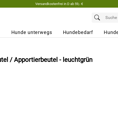
Versandkostenfrei in D ab 59,- €
e
Hunde unterwegs
Hundebedarf
Hunde
el / Apportierbeutel - leuchtgrün