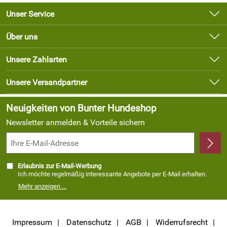
Unser Service
Kontakt
Über uns
Newsletter
Unsere Bestseller
Unsere Zahlarten
Lieferbedingungen
Marken
Kundenlogin
Unsere Versandpartner
Neu
Angebote
Neuigkeiten von Bunter Hundeshop
Newsletter anmelden & Vorteile sichern
Erlaubnis zur E-Mail-Werbung
Ich möchte regelmäßig interessante Angebote per E-Mail erhalten.
Meine E-Mail-Adresse wird nicht an andere Unternehmen
Mehr anzeigen ...
weitergegeben. Zu statistischen Zwecken wird in anonymer Form
ausgewertet, welche Links im Newsletter geklickt werden. Dabei ist
nicht erkennbar, welche konkrete Person geklickt hat. Diese
Einwilligung zur Nutzung meiner E-Mail- Adresse für Werbezwecke
kann ich jederzeit mit Wirkung für die Zukunft widerrufen, indem ich
Impressum
Datenschutz
AGB
Widerrufsrecht