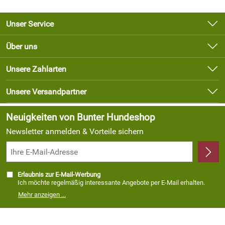
Unser Service
Kontakt
Über uns
Newsletter
Unsere Bestseller
Unsere Zahlarten
Lieferbedingungen
Marken
Kundenlogin
Unsere Versandpartner
Neu
Angebote
Neuigkeiten von Bunter Hundeshop
Newsletter anmelden & Vorteile sichern
Erlaubnis zur E-Mail-Werbung
Ich möchte regelmäßig interessante Angebote per E-Mail erhalten.
Meine E-Mail-Adresse wird nicht an andere Unternehmen
Mehr anzeigen ...
weitergegeben. Zu statistischen Zwecken wird in anonymer Form
ausgewertet, welche Links im Newsletter geklickt werden. Dabei ist
nicht erkennbar, welche konkrete Person geklickt hat. Diese
Einwilligung zur Nutzung meiner E-Mail- Adresse für Werbezwecke