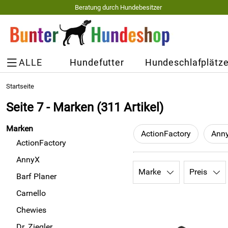
Beratung durch Hundebesitzer
ALLE
Hundefutter
Hundeschlafplätz
Startseite
Seite 7 - Marken
(311 Artikel)
Marken
ActionFactory
Ann
ActionFactory
AnnyX
Marke
Preis
Barf Planer
Carnello
Chewies
Dr. Ziegler