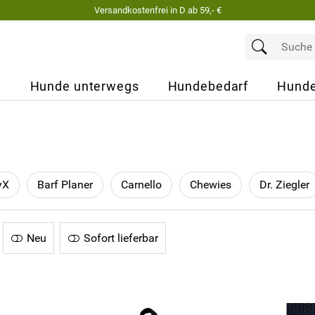
Versandkostenfrei in D ab 59,- €
e
Hunde unterwegs
Hundebedarf
Hunde
yX
Barf Planer
Carnello
Chewies
Dr. Ziegler
Neu
Sofort lieferbar