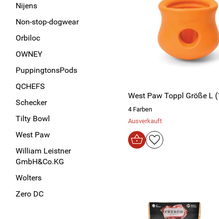
Nijens
Non-stop-dogwear
Orbiloc
OWNEY
PuppingtonsPods
QCHEFS
West Paw Toppl Größe L 
Schecker
4 Farben
Tilty Bowl
Ausverkauft
West Paw
William Leistner
GmbH&Co.KG
Wolters
Zero DC