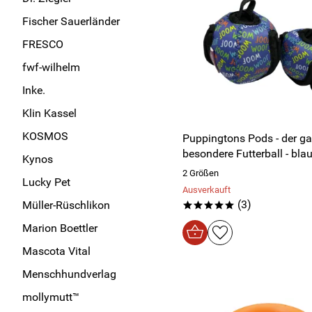
Fischer Sauerländer
FRESCO
fwf-wilhelm
Inke.
Klin Kassel
KOSMOS
Puppingtons Pods - der g
besondere Futterball - bla
Kynos
2 Größen
Lucky Pet
Ausverkauft
(3)
Müller-Rüschlikon
*****
Marion Boettler
Mascota Vital
Menschhundverlag
mollymutt™