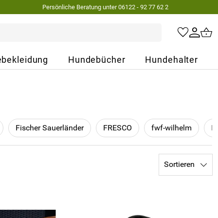
Persönliche Beratung unter 06122 - 92 77 62 2
bekleidung
Hundebücher
Hundehalter
Fischer Sauerländer
FRESCO
fwf-wilhelm
In
Sortieren