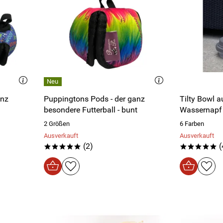
anz
Puppingtons Pods - der ganz
Tilty Bowl a
u
besondere Futterball - bunt
Wassernapf G
2 Größen
6 Farben
Ausverkauft
Ausverkauft
(2)
(
*****
*****