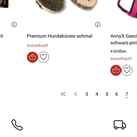
it
Premium Hundebürste schmal
AnnyX Gesc
schwarz-pin
Ausverkauft
4 Größen
Ausverkauft
3
4
5
6
7